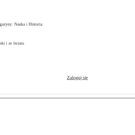
!
azyny: Nauka i Historia.
ki i ze świata.
Zaloguj się