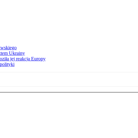
awskiego
ztem Ukrainy
ziła jej reakcja Europy
polityki