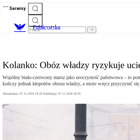
Serwisy
Publicystyka
Kolanko: Obóz władzy ryzykuje uci
Wspólny biało-czerwony marsz jako uroczystość państwowa – to pomy
kończy jednak kłopotów obozu władzy, a może wręcz przyczynić się d
Aktualizacja:
07.11.2018 19:26
Publikacja:
07.11.2018 18:45