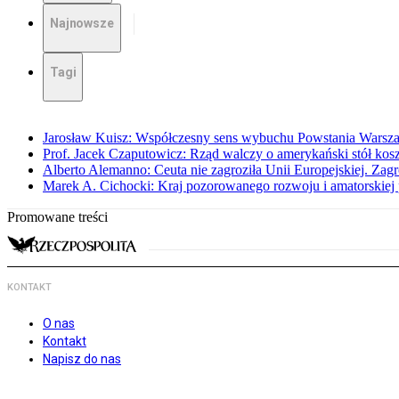
Najnowsze
Tagi
Jarosław Kuisz: Współczesny sens wybuchu Powstania Warsz
Prof. Jacek Czaputowicz: Rząd walczy o amerykański stół kos
Alberto Alemanno: Ceuta nie zagroziła Unii Europejskiej. Zagro
Marek A. Cichocki: Kraj pozorowanego rozwoju i amatorskiej 
Promowane treści
KONTAKT
O nas
Kontakt
Napisz do nas