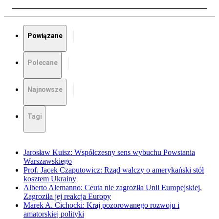
Powiązane
Polecane
Najnowsze
Tagi
Jarosław Kuisz: Współczesny sens wybuchu Powstania
Warszawskiego
Prof. Jacek Czaputowicz: Rząd walczy o amerykański stół
kosztem Ukrainy
Alberto Alemanno: Ceuta nie zagroziła Unii Europejskiej.
Zagroziła jej reakcja Europy
Marek A. Cichocki: Kraj pozorowanego rozwoju i
amatorskiej polityki