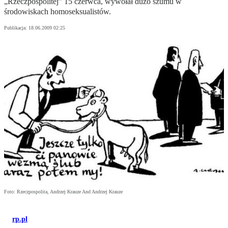
„Rzeczpospolitej” 15 czerwca, wywołał dużo szumu w
środowiskach homoseksualistów.
Publikacja:
18.06.2009 02:25
Foto: Rzeczpospolita, Andrzej Krauze And Andrzej Krauze
rp.pl