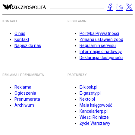
KONTAKT
REGULAMIN
O nas
Polityka Prywatności
Kontakt
Zmiana ustawień zgód
Napisz do nas
Regulamin serwisu
Informacje o nadawcy
Deklaracja dostępności
REKLAMA I PRENUMERATA
PARTNERZY
Reklama
E-kiosk.pl
Ogłoszenia
E-gazety.pl
Prenumerata
Nexto.pl
Archiwum
Mała księgowość
Kancelarierp.pl
Wieści Rolnicze
Życie Warszawy