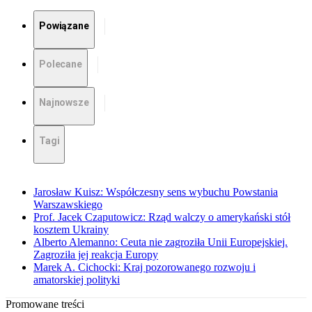
Powiązane
Polecane
Najnowsze
Tagi
Jarosław Kuisz: Współczesny sens wybuchu Powstania
Warszawskiego
Prof. Jacek Czaputowicz: Rząd walczy o amerykański stół
kosztem Ukrainy
Alberto Alemanno: Ceuta nie zagroziła Unii Europejskiej.
Zagroziła jej reakcja Europy
Marek A. Cichocki: Kraj pozorowanego rozwoju i
amatorskiej polityki
Promowane treści