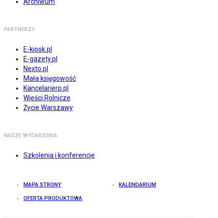
Archiwum
PARTNERZY
E-kiosk.pl
E-gazety.pl
Nexto.pl
Mała księgowość
Kancelarierp.pl
Wieści Rolnicze
Życie Warszawy
NASZE WYDARZENIA
Szkolenia i konferencje
MAPA STRONY
KALENDARIUM
OFERTA PRODUKTOWA