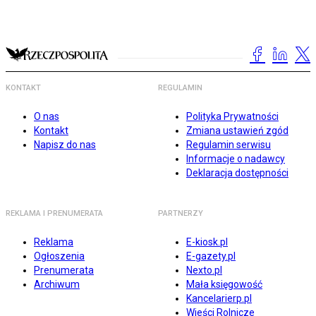
KONTAKT
REGULAMIN
O nas
Polityka Prywatności
Kontakt
Zmiana ustawień zgód
Napisz do nas
Regulamin serwisu
Informacje o nadawcy
Deklaracja dostępności
REKLAMA I PRENUMERATA
PARTNERZY
Reklama
E-kiosk.pl
Ogłoszenia
E-gazety.pl
Prenumerata
Nexto.pl
Archiwum
Mała księgowość
Kancelarierp.pl
Wieści Rolnicze