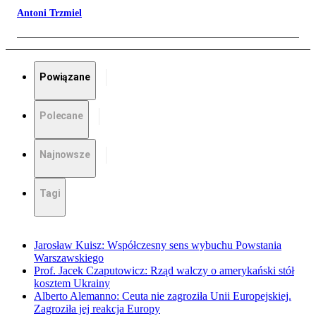
Antoni Trzmiel
Powiązane
Polecane
Najnowsze
Tagi
Jarosław Kuisz: Współczesny sens wybuchu Powstania
Warszawskiego
Prof. Jacek Czaputowicz: Rząd walczy o amerykański stół
kosztem Ukrainy
Alberto Alemanno: Ceuta nie zagroziła Unii Europejskiej.
Zagroziła jej reakcja Europy