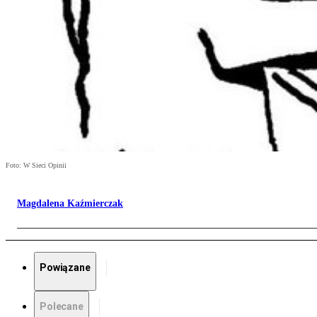
Foto: W Sieci Opinii
Magdalena Kaźmierczak
Powiązane
Polecane