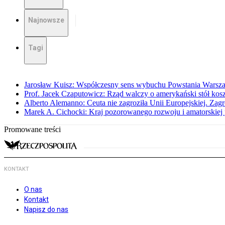
Najnowsze
Tagi
Jarosław Kuisz: Współczesny sens wybuchu Powstania Warsz
Prof. Jacek Czaputowicz: Rząd walczy o amerykański stół kos
Alberto Alemanno: Ceuta nie zagroziła Unii Europejskiej. Zagro
Marek A. Cichocki: Kraj pozorowanego rozwoju i amatorskiej 
Promowane treści
KONTAKT
O nas
Kontakt
Napisz do nas