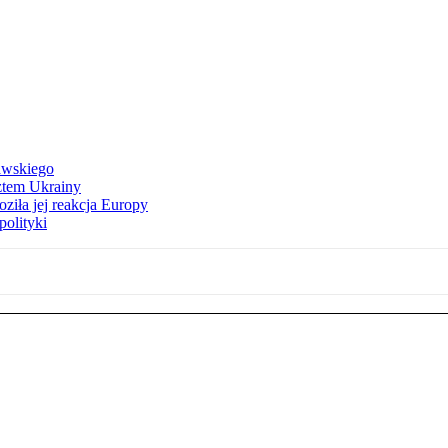
awskiego
ztem Ukrainy
ziła jej reakcja Europy
polityki