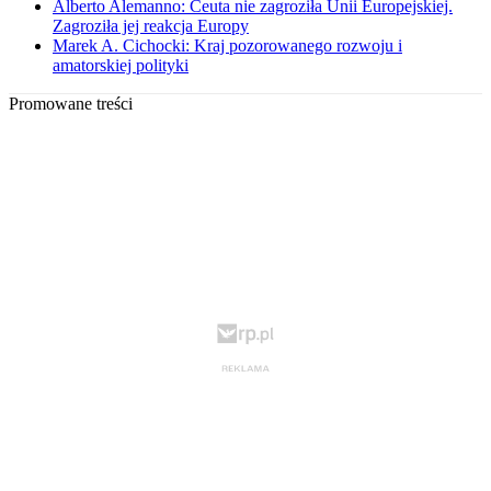
Alberto Alemanno: Ceuta nie zagroziła Unii Europejskiej.
Zagroziła jej reakcja Europy
Marek A. Cichocki: Kraj pozorowanego rozwoju i
amatorskiej polityki
Promowane treści