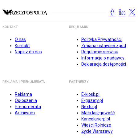
KONTAKT
REGULAMIN
O nas
Polityka Prywatności
Kontakt
Zmiana ustawień zgód
Napisz do nas
Regulamin serwisu
Informacje o nadawcy
Deklaracja dostępności
REKLAMA I PRENUMERATA
PARTNERZY
Reklama
E-kiosk.pl
Ogłoszenia
E-gazety.pl
Prenumerata
Nexto.pl
Archiwum
Mała księgowość
Kancelarierp.pl
Wieści Rolnicze
Życie Warszawy