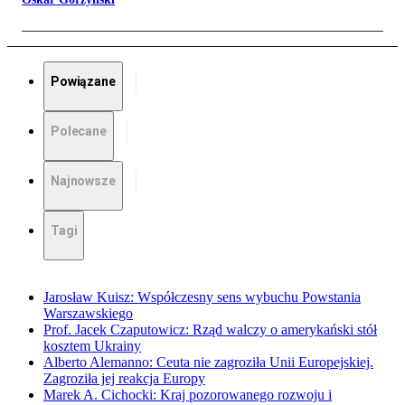
Powiązane
Polecane
Najnowsze
Tagi
Jarosław Kuisz: Współczesny sens wybuchu Powstania
Warszawskiego
Prof. Jacek Czaputowicz: Rząd walczy o amerykański stół
kosztem Ukrainy
Alberto Alemanno: Ceuta nie zagroziła Unii Europejskiej.
Zagroziła jej reakcja Europy
Marek A. Cichocki: Kraj pozorowanego rozwoju i