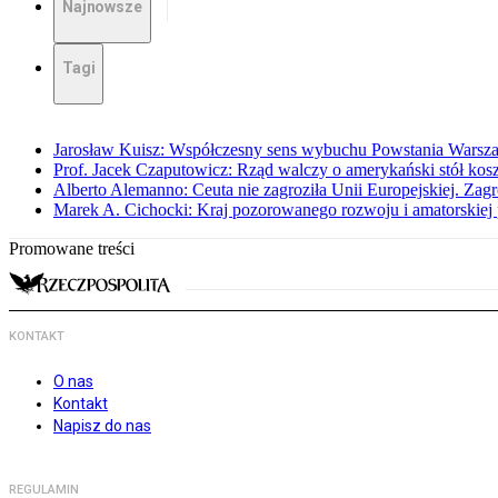
Najnowsze
Tagi
Jarosław Kuisz: Współczesny sens wybuchu Powstania Warsz
Prof. Jacek Czaputowicz: Rząd walczy o amerykański stół kos
Alberto Alemanno: Ceuta nie zagroziła Unii Europejskiej. Zagro
Marek A. Cichocki: Kraj pozorowanego rozwoju i amatorskiej 
Promowane treści
KONTAKT
O nas
Kontakt
Napisz do nas
REGULAMIN