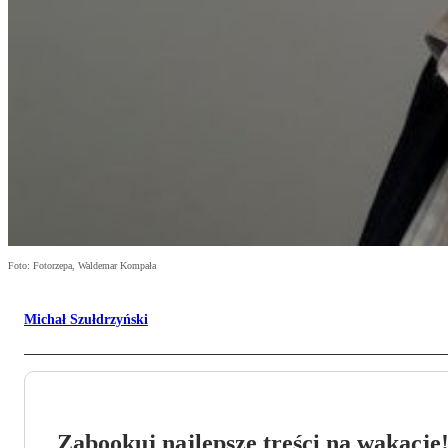
Foto: Fotorzepa, Waldemar Kompała
Michał Szułdrzyński
Zabookuj najlepsze treści na wakacje