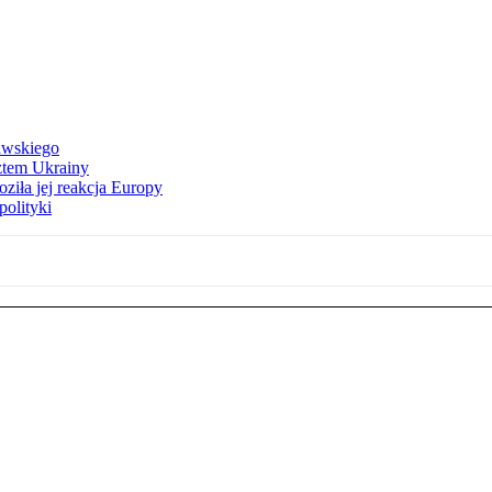
awskiego
ztem Ukrainy
ziła jej reakcja Europy
polityki