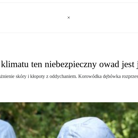
limatu ten niebezpieczny owad jest 
rażnienie skóry i kłopoty z oddychaniem. Korowódka dębówka rozprzest