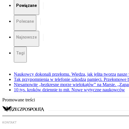
Powiązane
Polecane
Najnowsze
Tagi
Naukowcy dokonali przełomu. Wiedzą, jak jelita tworzą nasz
Tak przypomnienia w telefonie szkodzą pamięci. Przełomowe
Niesamowite „bezkresne morze wielokątów” na Marsie. „Zapar
10 tys. kroków dziennie to mit. Nowe wytyczne naukowców
Promowane treści
KONTAKT