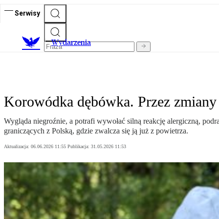
Serwisy
Wydarzenia
Korowódka dębówka. Przez zmiany k
Wygląda niegroźnie, a potrafi wywołać silną reakcję alergiczną, pod
graniczących z Polską, gdzie zwalcza się ją już z powietrza.
Aktualizacja:
06.06.2026 11:55
Publikacja:
31.05.2026 11:53