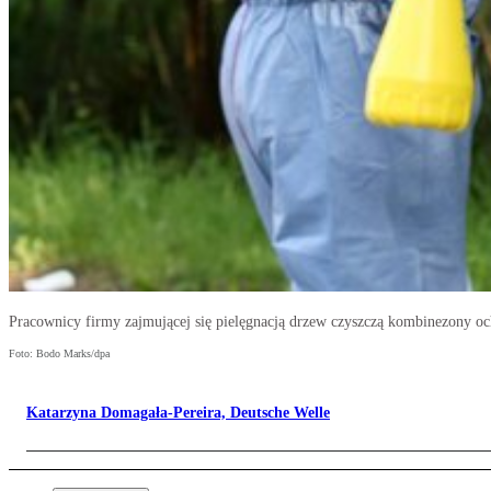
Pracownicy firmy zajmującej się pielęgnacją drzew czyszczą kombinezony 
Foto: Bodo Marks/dpa
Katarzyna Domagała-Pereira, Deutsche Welle