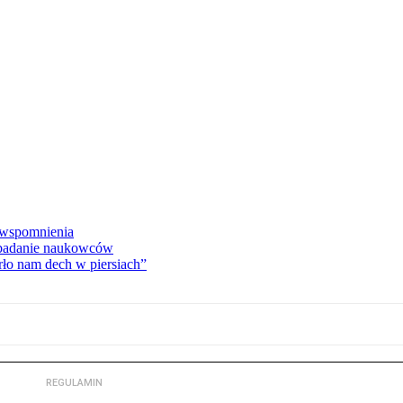
e wspomnienia
 badanie naukowców
ło nam dech w piersiach”
REGULAMIN