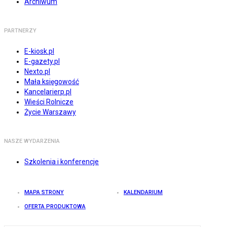
Archiwum
PARTNERZY
E-kiosk.pl
E-gazety.pl
Nexto.pl
Mała księgowość
Kancelarierp.pl
Wieści Rolnicze
Życie Warszawy
NASZE WYDARZENIA
Szkolenia i konferencje
MAPA STRONY
KALENDARIUM
OFERTA PRODUKTOWA