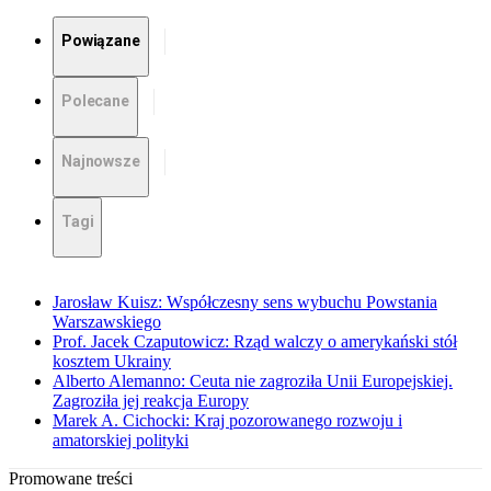
Powiązane
Polecane
Najnowsze
Tagi
Jarosław Kuisz: Współczesny sens wybuchu Powstania
Warszawskiego
Prof. Jacek Czaputowicz: Rząd walczy o amerykański stół
kosztem Ukrainy
Alberto Alemanno: Ceuta nie zagroziła Unii Europejskiej.
Zagroziła jej reakcja Europy
Marek A. Cichocki: Kraj pozorowanego rozwoju i
amatorskiej polityki
Promowane treści