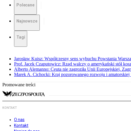
Polecane
Najnowsze
Tagi
Jarosław Kuisz: Współczesny sens wybuchu Powstania Warsz
Prof. Jacek Czaputowicz: Rząd walczy o amerykański stół kos
Alberto Alemanno: Ceuta nie zagroziła Unii Europejskiej. Zagro
Marek A. Cichocki: Kraj pozorowanego rozwoju i amatorskiej 
Promowane treści
KONTAKT
O nas
Kontakt