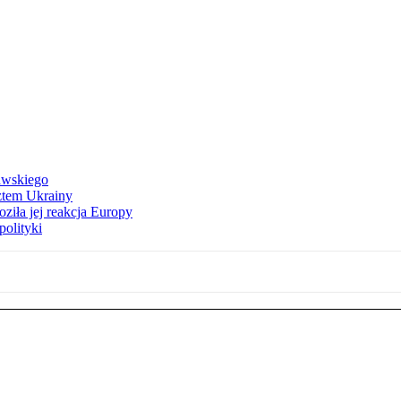
awskiego
ztem Ukrainy
ziła jej reakcja Europy
polityki