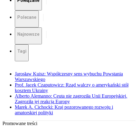
Powiązane
Polecane
Najnowsze
Tagi
Jarosław Kuisz: Współczesny sens wybuchu Powstania
Warszawskiego
Prof. Jacek Czaputowicz: Rząd walczy o amerykański stół
kosztem Ukrainy
Alberto Alemanno: Ceuta nie zagroziła Unii Europejskiej.
Zagroziła jej reakcja Europy
Marek A. Cichocki: Kraj pozorowanego rozwoju i
amatorskiej polityki
Promowane treści