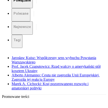
Powiązane
Polecane
Najnowsze
Tagi
Jarosław Kuisz: Współczesny sens wybuchu Powstania
Warszawskiego
Prof. Jacek Czaputowicz: Rząd walczy o amerykański stół
kosztem Ukrainy
Alberto Alemanno: Ceuta nie zagroziła Unii Europejskiej.
Zagroziła jej reakcja Europy
Marek A. Cichocki: Kraj pozorowanego rozwoju i
amatorskiej polityki
Promowane treści