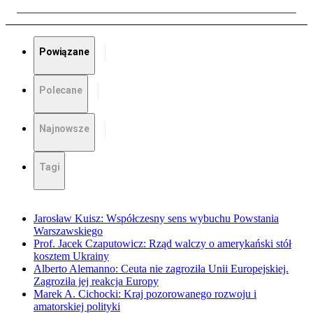
Powiązane
Polecane
Najnowsze
Tagi
Jarosław Kuisz: Współczesny sens wybuchu Powstania
Warszawskiego
Prof. Jacek Czaputowicz: Rząd walczy o amerykański stół
kosztem Ukrainy
Alberto Alemanno: Ceuta nie zagroziła Unii Europejskiej.
Zagroziła jej reakcja Europy
Marek A. Cichocki: Kraj pozorowanego rozwoju i
amatorskiej polityki