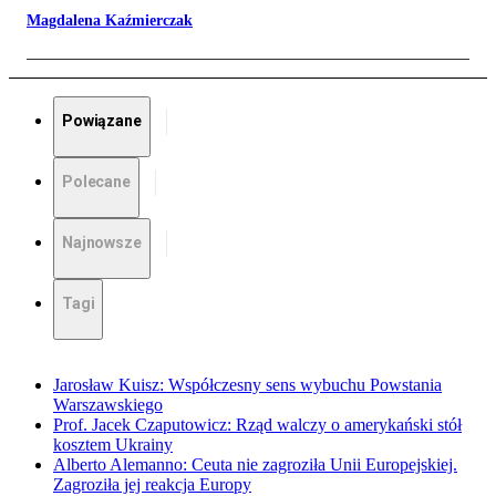
Magdalena Kaźmierczak
Powiązane
Polecane
Najnowsze
Tagi
Jarosław Kuisz: Współczesny sens wybuchu Powstania
Warszawskiego
Prof. Jacek Czaputowicz: Rząd walczy o amerykański stół
kosztem Ukrainy
Alberto Alemanno: Ceuta nie zagroziła Unii Europejskiej.
Zagroziła jej reakcja Europy