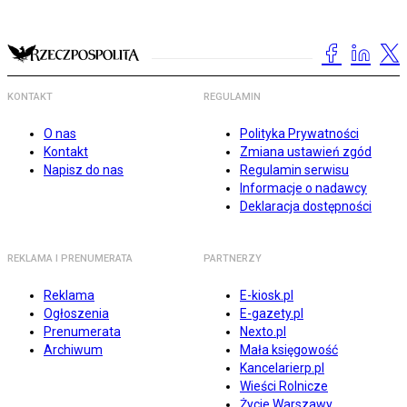
KONTAKT
REGULAMIN
O nas
Polityka Prywatności
Kontakt
Zmiana ustawień zgód
Napisz do nas
Regulamin serwisu
Informacje o nadawcy
Deklaracja dostępności
REKLAMA I PRENUMERATA
PARTNERZY
Reklama
E-kiosk.pl
Ogłoszenia
E-gazety.pl
Prenumerata
Nexto.pl
Archiwum
Mała księgowość
Kancelarierp.pl
Wieści Rolnicze
Życie Warszawy