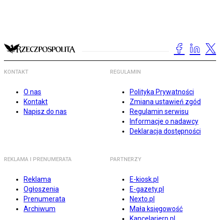
KONTAKT
REGULAMIN
O nas
Polityka Prywatności
Kontakt
Zmiana ustawień zgód
Napisz do nas
Regulamin serwisu
Informacje o nadawcy
Deklaracja dostępności
REKLAMA I PRENUMERATA
PARTNERZY
Reklama
E-kiosk.pl
Ogłoszenia
E-gazety.pl
Prenumerata
Nexto.pl
Archiwum
Mała księgowość
Kancelarierp.pl