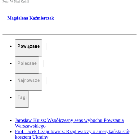
Foto: W Sieci Opinii
Magdalena Kaźmierczak
Powiązane
Polecane
Najnowsze
Tagi
Jarosław Kuisz: Współczesny sens wybuchu Powstania
Warszawskiego
Prof. Jacek Czaputowicz: Rząd walczy o amerykański stół
kosztem Ukrainy