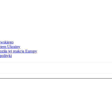
awskiego
ztem Ukrainy
ziła jej reakcja Europy
polityki