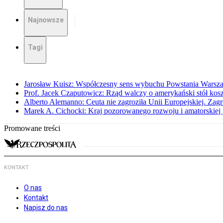
Najnowsze
Tagi
Jarosław Kuisz: Współczesny sens wybuchu Powstania Warsz
Prof. Jacek Czaputowicz: Rząd walczy o amerykański stół kos
Alberto Alemanno: Ceuta nie zagroziła Unii Europejskiej. Zagro
Marek A. Cichocki: Kraj pozorowanego rozwoju i amatorskiej 
Promowane treści
KONTAKT
O nas
Kontakt
Napisz do nas