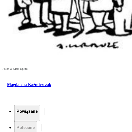
Foto: W Sieci Opinii
Magdalena Kaźmierczak
Powiązane
Polecane