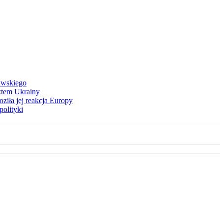
awskiego
ztem Ukrainy
ziła jej reakcja Europy
polityki