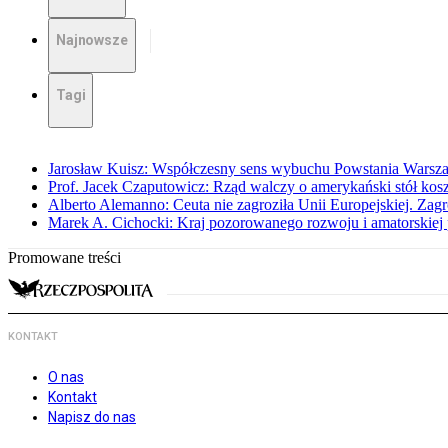
Najnowsze
Tagi
Jarosław Kuisz: Współczesny sens wybuchu Powstania Warsz
Prof. Jacek Czaputowicz: Rząd walczy o amerykański stół kos
Alberto Alemanno: Ceuta nie zagroziła Unii Europejskiej. Zagro
Marek A. Cichocki: Kraj pozorowanego rozwoju i amatorskiej 
Promowane treści
KONTAKT
O nas
Kontakt
Napisz do nas