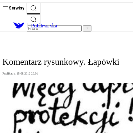
Serwisy
Publicystyka
Komentarz rysunkowy. Łapówki
Publikacja:
15.08.2012 20:01