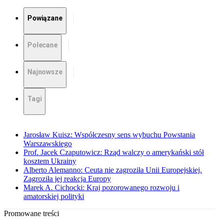
Powiązane
Polecane
Najnowsze
Tagi
Jarosław Kuisz: Współczesny sens wybuchu Powstania
Warszawskiego
Prof. Jacek Czaputowicz: Rząd walczy o amerykański stół
kosztem Ukrainy
Alberto Alemanno: Ceuta nie zagroziła Unii Europejskiej.
Zagroziła jej reakcja Europy
Marek A. Cichocki: Kraj pozorowanego rozwoju i
amatorskiej polityki
Promowane treści