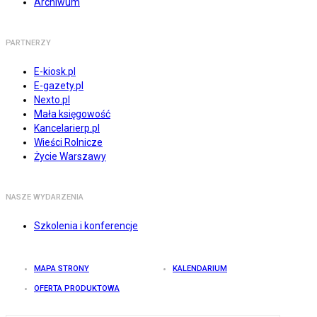
Archiwum
PARTNERZY
E-kiosk.pl
E-gazety.pl
Nexto.pl
Mała księgowość
Kancelarierp.pl
Wieści Rolnicze
Życie Warszawy
NASZE WYDARZENIA
Szkolenia i konferencje
MAPA STRONY
KALENDARIUM
OFERTA PRODUKTOWA