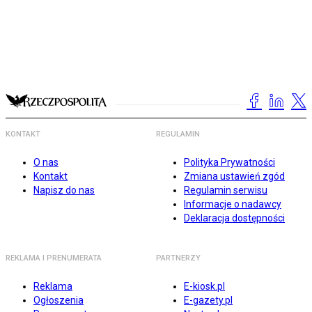
KONTAKT
REGULAMIN
O nas
Polityka Prywatności
Kontakt
Zmiana ustawień zgód
Napisz do nas
Regulamin serwisu
Informacje o nadawcy
Deklaracja dostępności
REKLAMA I PRENUMERATA
PARTNERZY
Reklama
E-kiosk.pl
Ogłoszenia
E-gazety.pl