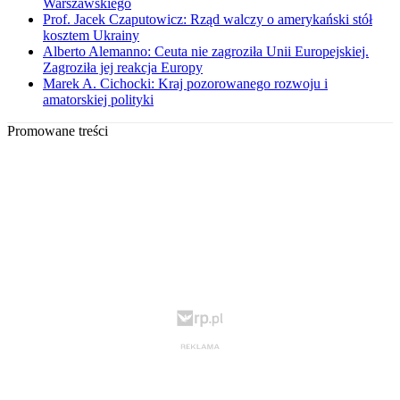
Warszawskiego
Prof. Jacek Czaputowicz: Rząd walczy o amerykański stół
kosztem Ukrainy
Alberto Alemanno: Ceuta nie zagroziła Unii Europejskiej.
Zagroziła jej reakcja Europy
Marek A. Cichocki: Kraj pozorowanego rozwoju i
amatorskiej polityki
Promowane treści