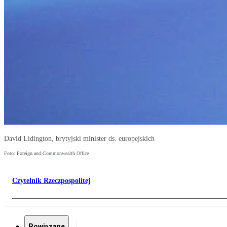
David Lidington, brytyjski minister ds. europejskich
Foto: Foreign and Commonwealth Office
Czytelnik Rzeczpospolitej
Powiązane