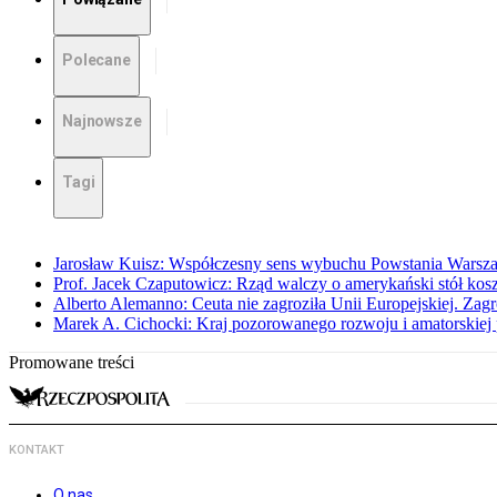
Polecane
Najnowsze
Tagi
Jarosław Kuisz: Współczesny sens wybuchu Powstania Warsz
Prof. Jacek Czaputowicz: Rząd walczy o amerykański stół kos
Alberto Alemanno: Ceuta nie zagroziła Unii Europejskiej. Zagro
Marek A. Cichocki: Kraj pozorowanego rozwoju i amatorskiej 
Promowane treści
KONTAKT
O nas