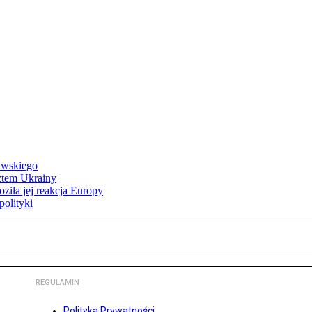
awskiego
ztem Ukrainy
ziła jej reakcja Europy
polityki
REGULAMIN
Polityka Prywatności