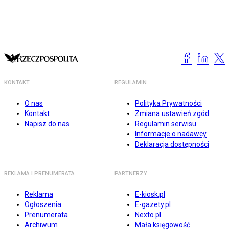
KONTAKT
REGULAMIN
O nas
Polityka Prywatności
Kontakt
Zmiana ustawień zgód
Napisz do nas
Regulamin serwisu
Informacje o nadawcy
Deklaracja dostępności
REKLAMA I PRENUMERATA
PARTNERZY
Reklama
E-kiosk.pl
Ogłoszenia
E-gazety.pl
Prenumerata
Nexto.pl
Archiwum
Mała księgowość