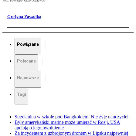
Foto: Fotorzepa/ Jakub Ostałowski
Grażyna Zawadka
Powiązane
Polecane
Najnowsze
Tagi
Strzelanina w szkole pod Bangkokiem. Nie żyje nauczyciel
Były amerykański marine może umierać w Rosji. USA
apelują o jego uwolnienie
Za incydentem z uzbrojonym dronem w Lipsku najpewniej