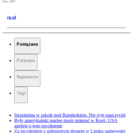
Foto: AFP
rp.pl
Powiązane
Polecane
Najnowsze
Tagi
Strzelanina w szkole pod Bangkokiem. Nie żyje nauczyciel
Były amerykański marine może umierać w Rosji. USA
apelują o jego uwolnienie
Za incydentem z uzbrojonym dronem w Lipsku najpewniej