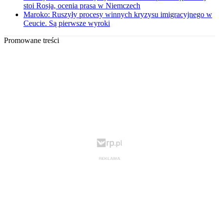
stoi Rosja, ocenia prasa w Niemczech
Maroko: Ruszyły procesy winnych kryzysu imigracyjnego w
Ceucie. Są pierwsze wyroki
Promowane treści