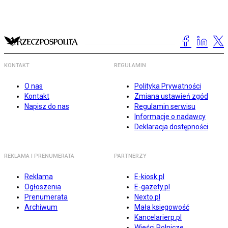
KONTAKT
REGULAMIN
O nas
Polityka Prywatności
Kontakt
Zmiana ustawień zgód
Napisz do nas
Regulamin serwisu
Informacje o nadawcy
Deklaracja dostępności
REKLAMA I PRENUMERATA
PARTNERZY
Reklama
E-kiosk.pl
Ogłoszenia
E-gazety.pl
Prenumerata
Nexto.pl
Archiwum
Mała księgowość
Kancelarierp.pl
Wieści Rolnicze