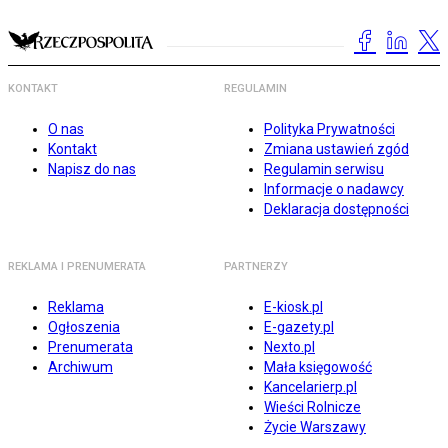
KONTAKT
REGULAMIN
O nas
Polityka Prywatności
Kontakt
Zmiana ustawień zgód
Napisz do nas
Regulamin serwisu
Informacje o nadawcy
Deklaracja dostępności
REKLAMA I PRENUMERATA
PARTNERZY
Reklama
E-kiosk.pl
Ogłoszenia
E-gazety.pl
Prenumerata
Nexto.pl
Archiwum
Mała księgowość
Kancelarierp.pl
Wieści Rolnicze
Życie Warszawy