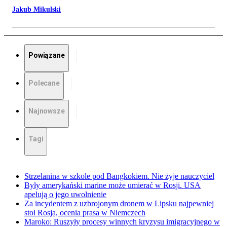
Jakub Mikulski
Powiązane
Polecane
Najnowsze
Tagi
Strzelanina w szkole pod Bangkokiem. Nie żyje nauczyciel
Były amerykański marine może umierać w Rosji. USA
apelują o jego uwolnienie
Za incydentem z uzbrojonym dronem w Lipsku najpewniej
stoi Rosja, ocenia prasa w Niemczech
Maroko: Ruszyły procesy winnych kryzysu imigracyjnego w