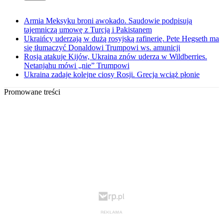
Armia Meksyku broni awokado. Saudowie podpisują
tajemniczą umowę z Turcją i Pakistanem
Ukraińcy uderzają w dużą rosyjską rafinerię. Pete Hegseth ma
się tłumaczyć Donaldowi Trumpowi ws. amunicji
Rosja atakuje Kijów, Ukraina znów uderza w Wildberries.
Netanjahu mówi „nie” Trumpowi
Ukraina zadaje kolejne ciosy Rosji. Grecja wciąż płonie
Promowane treści