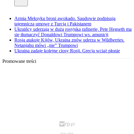
Armia Meksyku broni awokado. Saudowie podpisują
tajemniczą umowę z Turcją i Pakistanem
Ukraińcy uderzają w dużą rosyjską rafinerię. Pete Hegseth ma
się tłumaczyć Donaldowi Trumpowi ws. amunicji
Rosja atakuje Kijów, Ukraina znów uderza w Wildberries.
Netanjahu mówi „nie” Trumpowi
Ukraina zadaje kolejne ciosy Rosji. Grecja wciąż płonie
Promowane treści