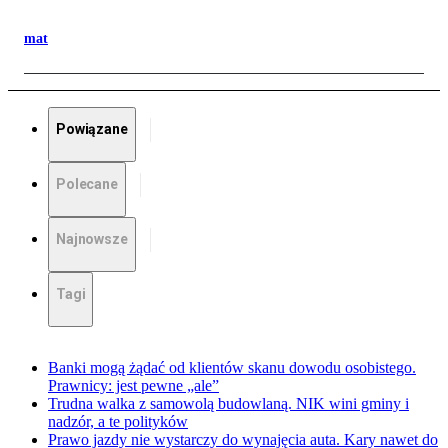
mat
Powiązane
Polecane
Najnowsze
Tagi
Banki mogą żądać od klientów skanu dowodu osobistego.
Prawnicy: jest pewne „ale”
Trudna walka z samowolą budowlaną. NIK wini gminy i
nadzór, a te polityków
Prawo jazdy nie wystarczy do wynajęcia auta. Kary nawet do