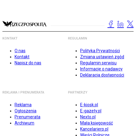
KONTAKT
REGULAMIN
O nas
Polityka Prywatności
Kontakt
Zmiana ustawień zgód
Napisz do nas
Regulamin serwisu
Informacje o nadawcy
Deklaracja dostępności
REKLAMA I PRENUMERATA
PARTNERZY
Reklama
E-kiosk.pl
Ogłoszenia
E-gazety.pl
Prenumerata
Nexto.pl
Archiwum
Mała księgowość
Kancelarierp.pl
Wieści Rolnicze