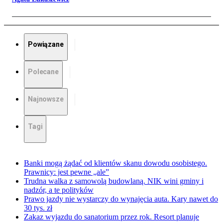
Powiązane
Polecane
Najnowsze
Tagi
Banki mogą żądać od klientów skanu dowodu osobistego.
Prawnicy: jest pewne „ale”
Trudna walka z samowolą budowlaną. NIK wini gminy i
nadzór, a te polityków
Prawo jazdy nie wystarczy do wynajęcia auta. Kary nawet do
30 tys. zł
Zakaz wyjazdu do sanatorium przez rok. Resort planuje