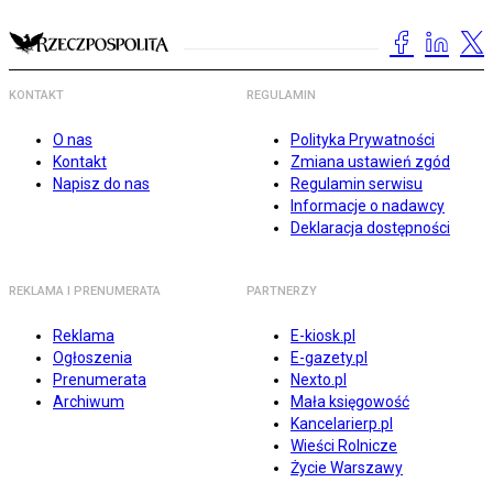
KONTAKT
REGULAMIN
O nas
Polityka Prywatności
Kontakt
Zmiana ustawień zgód
Napisz do nas
Regulamin serwisu
Informacje o nadawcy
Deklaracja dostępności
REKLAMA I PRENUMERATA
PARTNERZY
Reklama
E-kiosk.pl
Ogłoszenia
E-gazety.pl
Prenumerata
Nexto.pl
Archiwum
Mała księgowość
Kancelarierp.pl
Wieści Rolnicze
Życie Warszawy