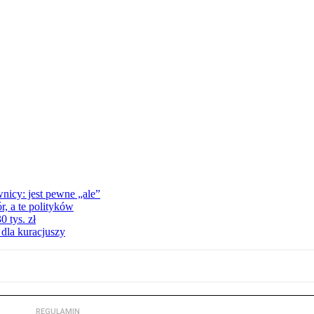
nicy: jest pewne „ale”
, a te polityków
 tys. zł
 dla kuracjuszy
REGULAMIN