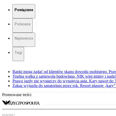
Powiązane
Polecane
Najnowsze
Tagi
Banki mogą żądać od klientów skanu dowodu osobistego. Praw
Trudna walka z samowolą budowlaną. NIK wini gminy i nadzór
Prawo jazdy nie wystarczy do wynajęcia auta. Kary nawet do 30
Zakaz wyjazdu do sanatorium przez rok. Resort planuje „kary”
Promowane treści
KONTAKT