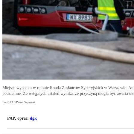
Miejsce wypadku w rejonie Ronda Zesłańców Syberyjskich w Warszawie. Autob
podziemne. Ze wstępnych ustaleń wynika, że przyczyną mogła być awaria uk
Foto: PAP/Paweł Supernak
PAP, oprac.
dgk