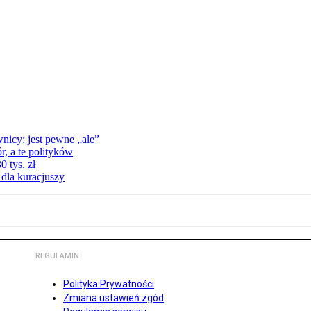
nicy: jest pewne „ale”
, a te polityków
 tys. zł
 dla kuracjuszy
REGULAMIN
Polityka Prywatności
Zmiana ustawień zgód