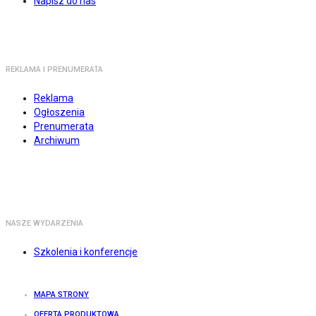
Napisz do nas
REKLAMA I PRENUMERATA
Reklama
Ogłoszenia
Prenumerata
Archiwum
NASZE WYDARZENIA
Szkolenia i konferencje
MAPA STRONY
OFERTA PRODUKTOWA