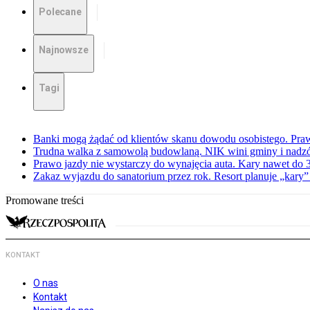
Polecane
Najnowsze
Tagi
Banki mogą żądać od klientów skanu dowodu osobistego. Praw
Trudna walka z samowolą budowlaną. NIK wini gminy i nadzór
Prawo jazdy nie wystarczy do wynajęcia auta. Kary nawet do 30
Zakaz wyjazdu do sanatorium przez rok. Resort planuje „kary”
Promowane treści
KONTAKT
O nas
Kontakt