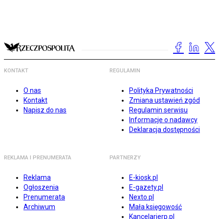
KONTAKT
REGULAMIN
O nas
Polityka Prywatności
Kontakt
Zmiana ustawień zgód
Napisz do nas
Regulamin serwisu
Informacje o nadawcy
Deklaracja dostępności
REKLAMA I PRENUMERATA
PARTNERZY
Reklama
E-kiosk.pl
Ogłoszenia
E-gazety.pl
Prenumerata
Nexto.pl
Archiwum
Mała księgowość
Kancelarierp.pl