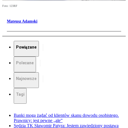
Foto: 123RF
Mateusz Adamski
Powiązane
Polecane
Najnowsze
Tagi
Banki mogą żądać od klientów skanu dowodu osobistego.
Prawnicy: jest pewne „ale”
Sędzia TK Sławomir Patyra: Jestem zawiedziony postawą