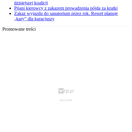
dzisiejszej koalicji
Pijani kierowcy z zakazem prowadzenia pójdą za kratki
Zakaz wyjazdu do sanatorium przez rok. Resort planuje
„kary” dla kuracjuszy
Promowane treści