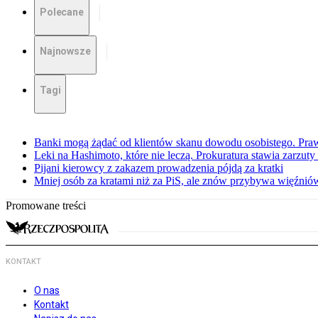
Polecane
Najnowsze
Tagi
Banki mogą żądać od klientów skanu dowodu osobistego. Praw
Leki na Hashimoto, które nie leczą. Prokuratura stawia zarzuty
Pijani kierowcy z zakazem prowadzenia pójdą za kratki
Mniej osób za kratami niż za PiS, ale znów przybywa więźnió
Promowane treści
KONTAKT
O nas
Kontakt