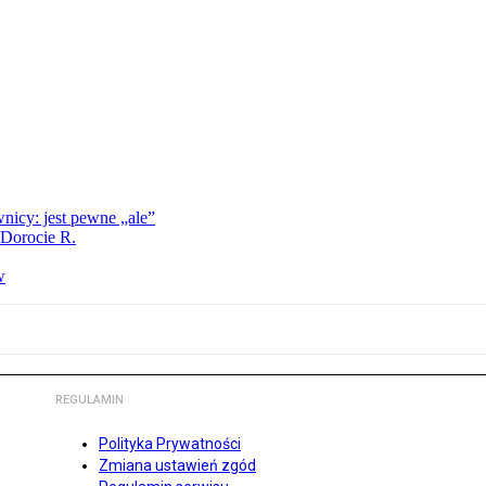
nicy: jest pewne „ale”
 Dorocie R.
w
REGULAMIN
Polityka Prywatności
Zmiana ustawień zgód