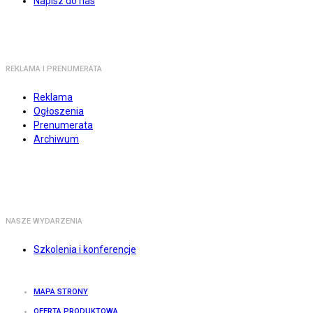
Napisz do nas
REKLAMA I PRENUMERATA
Reklama
Ogłoszenia
Prenumerata
Archiwum
NASZE WYDARZENIA
Szkolenia i konferencje
MAPA STRONY
OFERTA PRODUKTOWA