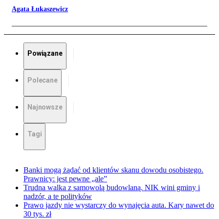
Agata Łukaszewicz
Powiązane
Polecane
Najnowsze
Tagi
Banki mogą żądać od klientów skanu dowodu osobistego.
Prawnicy: jest pewne „ale”
Trudna walka z samowolą budowlaną. NIK wini gminy i
nadzór, a te polityków
Prawo jazdy nie wystarczy do wynajęcia auta. Kary nawet do
30 tys. zł