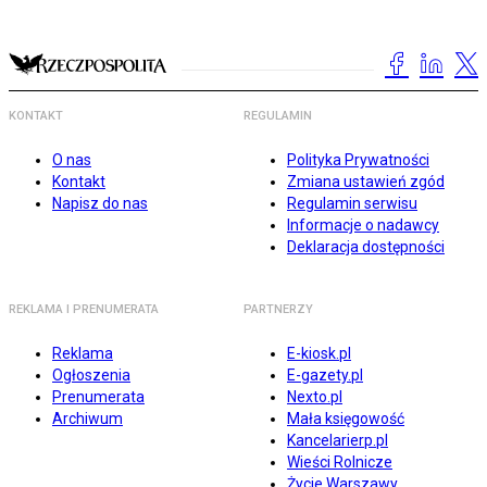
KONTAKT
REGULAMIN
O nas
Polityka Prywatności
Kontakt
Zmiana ustawień zgód
Napisz do nas
Regulamin serwisu
Informacje o nadawcy
Deklaracja dostępności
REKLAMA I PRENUMERATA
PARTNERZY
Reklama
E-kiosk.pl
Ogłoszenia
E-gazety.pl
Prenumerata
Nexto.pl
Archiwum
Mała księgowość
Kancelarierp.pl
Wieści Rolnicze
Życie Warszawy