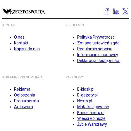
KONTAKT
REGULAMIN
O nas
Polityka Prywatności
Kontakt
Zmiana ustawień zgód
Napisz do nas
Regulamin serwisu
Informacje o nadawcy
Deklaracja dostępności
REKLAMA I PRENUMERATA
PARTNERZY
Reklama
E-kiosk.pl
Ogłoszenia
E-gazety.pl
Prenumerata
Nexto.pl
Archiwum
Mała księgowość
Kancelarierp.pl
Wieści Rolnicze
Życie Warszawy