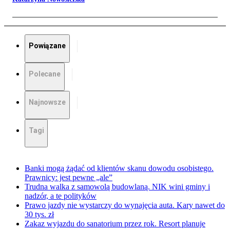
Powiązane
Polecane
Najnowsze
Tagi
Banki mogą żądać od klientów skanu dowodu osobistego.
Prawnicy: jest pewne „ale”
Trudna walka z samowolą budowlaną. NIK wini gminy i
nadzór, a te polityków
Prawo jazdy nie wystarczy do wynajęcia auta. Kary nawet do
30 tys. zł
Zakaz wyjazdu do sanatorium przez rok. Resort planuje