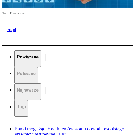
Foto: Fotolia.com
rp.pl
Powiązane
Polecane
Najnowsze
Tagi
Banki mogą żądać od klientów skanu dowodu osobistego.
Prawnicy: jest pewne „ale”