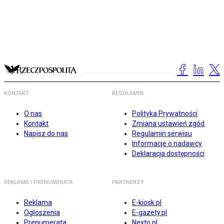
KONTAKT
REGULAMIN
O nas
Polityka Prywatności
Kontakt
Zmiana ustawień zgód
Napisz do nas
Regulamin serwisu
Informacje o nadawcy
Deklaracja dostępności
REKLAMA I PRENUMERATA
PARTNERZY
Reklama
E-kiosk.pl
Ogłoszenia
E-gazety.pl
Prenumerata
Nexto.pl