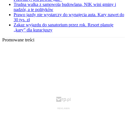
Trudna walka z samowolą budowlaną. NIK wini gminy i
nadzór, a te polityków
Prawo jazdy nie wystarczy do wynajęcia auta. Kary nawet do
30 tys. zł
Zakaz wyjazdu do sanatorium przez rok. Resort planuje
„kary” dla kuracjuszy
Promowane treści