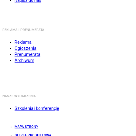
Napisz do nas
REKLAMA I PRENUMERATA
Reklama
Ogłoszenia
Prenumerata
Archiwum
NASZE WYDARZENIA
Szkolenia i konferencje
MAPA STRONY
OFERTA PRODUKTOWA