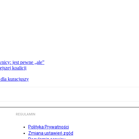
nicy: jest pewne „ale”
szej koalicji
 dla kuracjuszy
REGULAMIN
Polityka Prywatności
Zmiana ustawień zgód