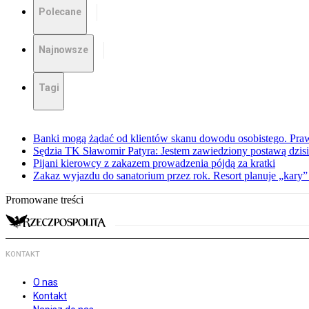
Polecane
Najnowsze
Tagi
Banki mogą żądać od klientów skanu dowodu osobistego. Praw
Sędzia TK Sławomir Patyra: Jestem zawiedziony postawą dzisiej
Pijani kierowcy z zakazem prowadzenia pójdą za kratki
Zakaz wyjazdu do sanatorium przez rok. Resort planuje „kary”
Promowane treści
KONTAKT
O nas
Kontakt