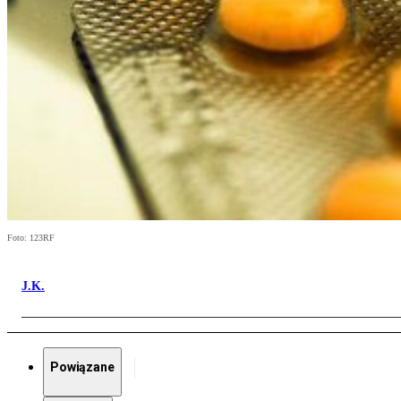
Foto: 123RF
J.K.
Powiązane