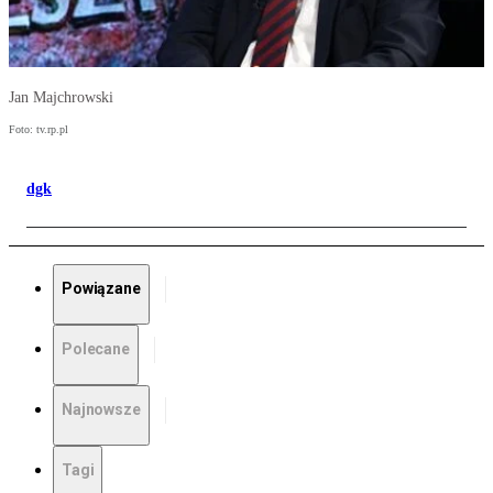
Jan Majchrowski
Foto: tv.rp.pl
dgk
Powiązane
Polecane
Najnowsze
Tagi