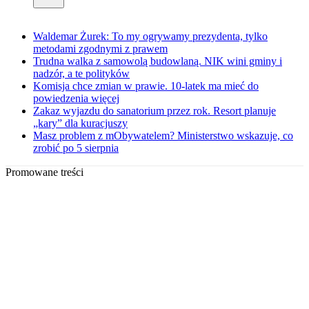
Waldemar Żurek: To my ogrywamy prezydenta, tylko
metodami zgodnymi z prawem
Trudna walka z samowolą budowlaną. NIK wini gminy i
nadzór, a te polityków
Komisja chce zmian w prawie. 10-latek ma mieć do
powiedzenia więcej
Zakaz wyjazdu do sanatorium przez rok. Resort planuje
„kary” dla kuracjuszy
Masz problem z mObywatelem? Ministerstwo wskazuje, co
zrobić po 5 sierpnia
Promowane treści