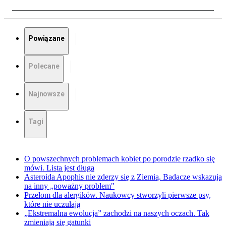
Powiązane
Polecane
Najnowsze
Tagi
O powszechnych problemach kobiet po porodzie rzadko się
mówi. Lista jest długa
Asteroida Apophis nie zderzy się z Ziemią. Badacze wskazują
na inny „poważny problem"
Przełom dla alergików. Naukowcy stworzyli pierwsze psy,
które nie uczulają
„Ekstremalna ewolucja” zachodzi na naszych oczach. Tak
zmieniają się gatunki