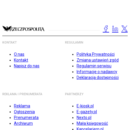
KONTAKT
REGULAMIN
O nas
Polityka Prywatności
Kontakt
Zmiana ustawień zgód
Napisz do nas
Regulamin serwisu
Informacje o nadawcy
Deklaracja dostępności
REKLAMA I PRENUMERATA
PARTNERZY
Reklama
E-kiosk.pl
Ogłoszenia
E-gazety.pl
Prenumerata
Nexto.pl
Archiwum
Mała księgowość
Kancelarierp.pl