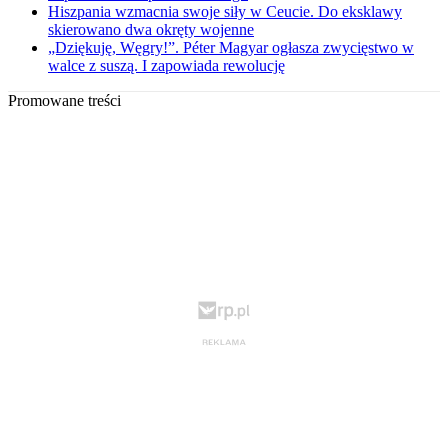
Hiszpania wzmacnia swoje siły w Ceucie. Do eksklawy
skierowano dwa okręty wojenne
„Dziękuję, Węgry!”. Péter Magyar ogłasza zwycięstwo w
walce z suszą. I zapowiada rewolucję
Promowane treści