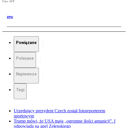
Foto: AFP
zew
Powiązane
Polecane
Najnowsze
Tagi
Urzędujący prezydent Czech został fotoreporterem
sportowym
Trump mówi, że USA mają „ogromne ilości amunicji”. I
odpowiada na apel Zełenskiego