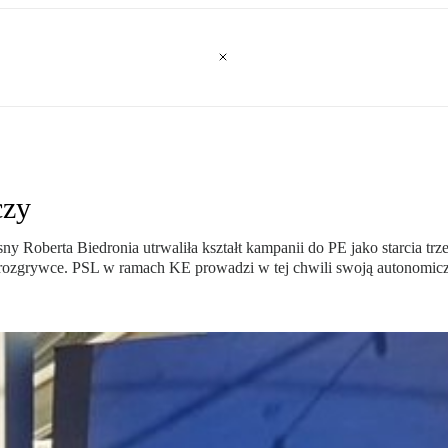
czy
sny Roberta Biedronia utrwaliła kształt kampanii do PE jako starcia trz
ej rozgrywce. PSL w ramach KE prowadzi w tej chwili swoją autonom