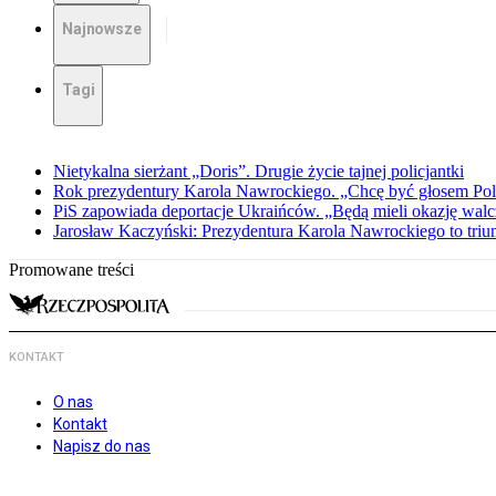
Najnowsze
Tagi
Nietykalna sierżant „Doris”. Drugie życie tajnej policjantki
Rok prezydentury Karola Nawrockiego. „Chcę być głosem Pol
PiS zapowiada deportacje Ukraińców. „Będą mieli okazję walc
Jarosław Kaczyński: Prezydentura Karola Nawrockiego to triu
Promowane treści
KONTAKT
O nas
Kontakt
Napisz do nas