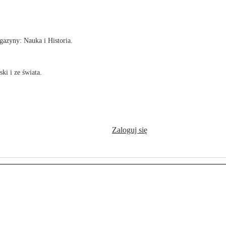
!
azyny: Nauka i Historia.
ki i ze świata.
Zaloguj się