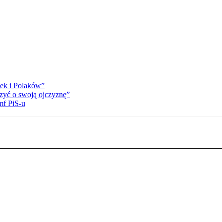
ek i Polaków”
zyć o swoją ojczyznę”
mf PiS-u