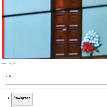
Foto: tv.rp.pl
arb
Powiązane