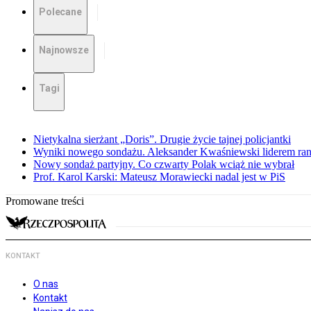
Polecane
Najnowsze
Tagi
Nietykalna sierżant „Doris”. Drugie życie tajnej policjantki
Wyniki nowego sondażu. Aleksander Kwaśniewski liderem ra
Nowy sondaż partyjny. Co czwarty Polak wciąż nie wybrał
Prof. Karol Karski: Mateusz Morawiecki nadal jest w PiS
Promowane treści
KONTAKT
O nas
Kontakt