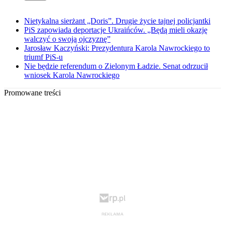
Nietykalna sierżant „Doris”. Drugie życie tajnej policjantki
PiS zapowiada deportacje Ukraińców. „Będą mieli okazję
walczyć o swoją ojczyznę”
Jarosław Kaczyński: Prezydentura Karola Nawrockiego to
triumf PiS-u
Nie będzie referendum o Zielonym Ładzie. Senat odrzucił
wniosek Karola Nawrockiego
Promowane treści