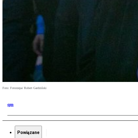
Foto: Fotorzepa/ Robert Gardziński
qm
Powiązane