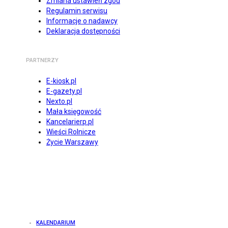
Zmiana ustawień zgód
Regulamin serwisu
Informacje o nadawcy
Deklaracja dostępności
PARTNERZY
E-kiosk.pl
E-gazety.pl
Nexto.pl
Mała księgowość
Kancelarierp.pl
Wieści Rolnicze
Życie Warszawy
KALENDARIUM