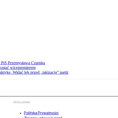
ez PiS Przemysława Czarnka
zostać wicepremierem
tykę. Widać lęk przed „jakizacją” partii
REGULAMIN
Polityka Prywatności