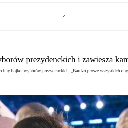
yborów prezydenckich i zawiesza ka
hny bojkot wyborów prezydenckich. „Bardzo proszę wszystkich obywate