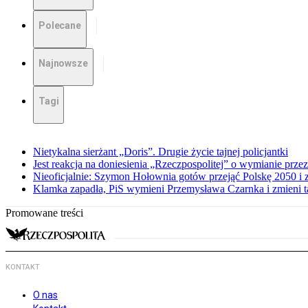
Polecane
Najnowsze
Tagi
Nietykalna sierżant „Doris”. Drugie życie tajnej policjantki
Jest reakcja na doniesienia „Rzeczpospolitej” o wymianie prz
Nieoficjalnie: Szymon Hołownia gotów przejąć Polskę 2050 i 
Klamka zapadła, PiS wymieni Przemysława Czarnka i zmieni tak
Promowane treści
KONTAKT
O nas