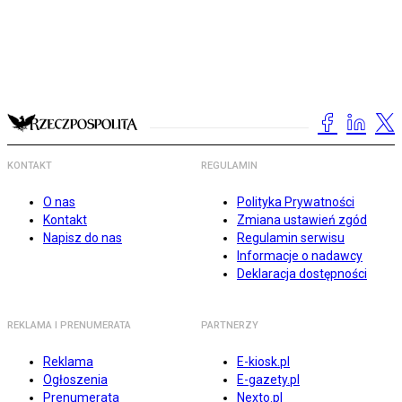
KONTAKT
REGULAMIN
O nas
Polityka Prywatności
Kontakt
Zmiana ustawień zgód
Napisz do nas
Regulamin serwisu
Informacje o nadawcy
Deklaracja dostępności
REKLAMA I PRENUMERATA
PARTNERZY
Reklama
E-kiosk.pl
Ogłoszenia
E-gazety.pl
Prenumerata
Nexto.pl