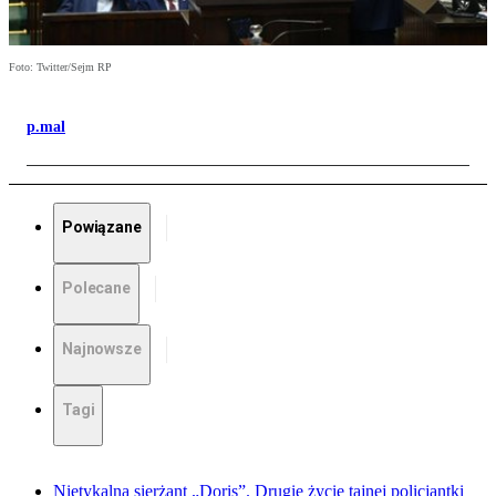
Foto: Twitter/Sejm RP
p.mal
Powiązane
Polecane
Najnowsze
Tagi
Nietykalna sierżant „Doris”. Drugie życie tajnej policjantki