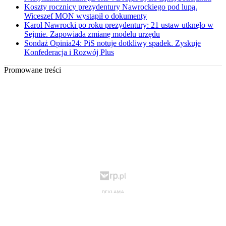
Koszty rocznicy prezydentury Nawrockiego pod lupą.
Wiceszef MON wystąpił o dokumenty
Karol Nawrocki po roku prezydentury: 21 ustaw utknęło w
Sejmie. Zapowiada zmianę modelu urzędu
Sondaż Opinia24: PiS notuje dotkliwy spadek. Zyskuje
Konfederacja i Rozwój Plus
Promowane treści