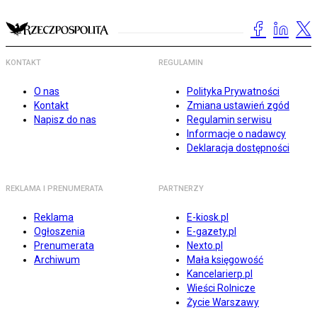
KONTAKT
REGULAMIN
O nas
Polityka Prywatności
Kontakt
Zmiana ustawień zgód
Napisz do nas
Regulamin serwisu
Informacje o nadawcy
Deklaracja dostępności
REKLAMA I PRENUMERATA
PARTNERZY
Reklama
E-kiosk.pl
Ogłoszenia
E-gazety.pl
Prenumerata
Nexto.pl
Archiwum
Mała księgowość
Kancelarierp.pl
Wieści Rolnicze
Życie Warszawy