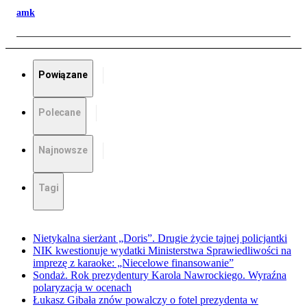
amk
Powiązane
Polecane
Najnowsze
Tagi
Nietykalna sierżant „Doris”. Drugie życie tajnej policjantki
NIK kwestionuje wydatki Ministerstwa Sprawiedliwości na
imprezę z karaoke: „Niecelowe finansowanie”
Sondaż. Rok prezydentury Karola Nawrockiego. Wyraźna
polaryzacja w ocenach
Łukasz Gibała znów powalczy o fotel prezydenta w