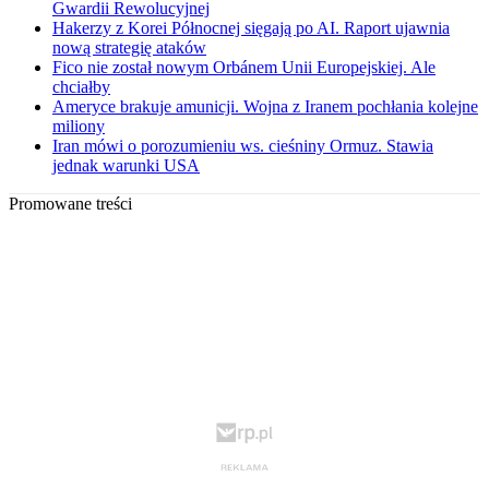
Gwardii Rewolucyjnej
Hakerzy z Korei Północnej sięgają po AI. Raport ujawnia
nową strategię ataków
Fico nie został nowym Orbánem Unii Europejskiej. Ale
chciałby
Ameryce brakuje amunicji. Wojna z Iranem pochłania kolejne
miliony
Iran mówi o porozumieniu ws. cieśniny Ormuz. Stawia
jednak warunki USA
Promowane treści