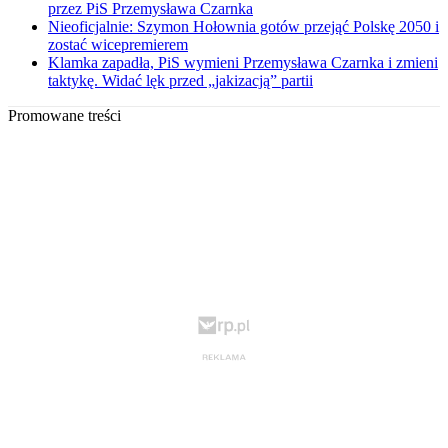
przez PiS Przemysława Czarnka
Nieoficjalnie: Szymon Hołownia gotów przejąć Polskę 2050 i
zostać wicepremierem
Klamka zapadła, PiS wymieni Przemysława Czarnka i zmieni
taktykę. Widać lęk przed „jakizacją” partii
Promowane treści