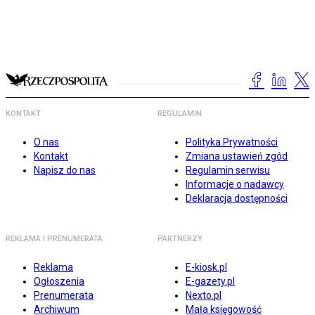
KONTAKT
REGULAMIN
O nas
Polityka Prywatności
Kontakt
Zmiana ustawień zgód
Napisz do nas
Regulamin serwisu
Informacje o nadawcy
Deklaracja dostępności
REKLAMA I PRENUMERATA
PARTNERZY
Reklama
E-kiosk.pl
Ogłoszenia
E-gazety.pl
Prenumerata
Nexto.pl
Archiwum
Mała księgowość