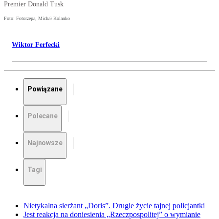
Premier Donald Tusk
Foto: Fotorzepa, Michał Kolanko
Wiktor Ferfecki
Powiązane
Polecane
Najnowsze
Tagi
Nietykalna sierżant „Doris”. Drugie życie tajnej policjantki
Jest reakcja na doniesienia „Rzeczpospolitej” o wymianie