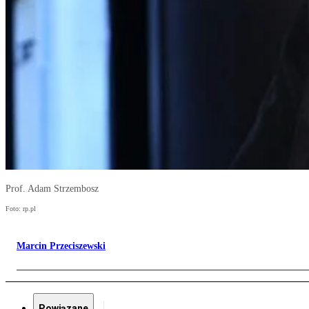
Prof. Adam Strzembosz
Foto: rp.pl
Marcin Przeciszewski
Powiązane