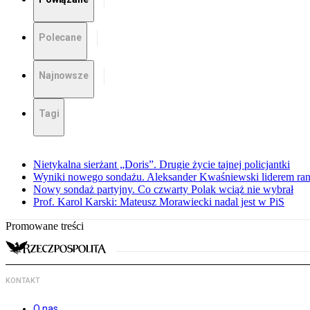
Polecane
Najnowsze
Tagi
Nietykalna sierżant „Doris”. Drugie życie tajnej policjantki
Wyniki nowego sondażu. Aleksander Kwaśniewski liderem ra
Nowy sondaż partyjny. Co czwarty Polak wciąż nie wybrał
Prof. Karol Karski: Mateusz Morawiecki nadal jest w PiS
Promowane treści
KONTAKT
O nas