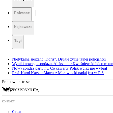
Polecane
Najnowsze
Tagi
Nietykalna sierżant „Doris”. Drugie życie tajnej policjantki
Wyniki nowego sondażu. Aleksander Kwaśniewski liderem ra
Nowy sondaż partyjny. Co czwarty Polak wciąż nie wybrał
Prof. Karol Karski: Mateusz Morawiecki nadal jest w PiS
Promowane treści
KONTAKT
O nas