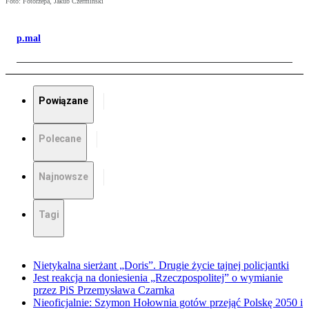
Foto: Fotorzepa, Jakub Czermiński
p.mal
Powiązane
Polecane
Najnowsze
Tagi
Nietykalna sierżant „Doris”. Drugie życie tajnej policjantki
Jest reakcja na doniesienia „Rzeczpospolitej” o wymianie
przez PiS Przemysława Czarnka
Nieoficjalnie: Szymon Hołownia gotów przejąć Polskę 2050 i