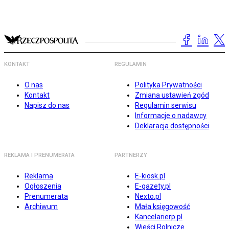
KONTAKT
REGULAMIN
O nas
Polityka Prywatności
Kontakt
Zmiana ustawień zgód
Napisz do nas
Regulamin serwisu
Informacje o nadawcy
Deklaracja dostępności
REKLAMA I PRENUMERATA
PARTNERZY
Reklama
E-kiosk.pl
Ogłoszenia
E-gazety.pl
Prenumerata
Nexto.pl
Archiwum
Mała księgowość
Kancelarierp.pl
Wieści Rolnicze